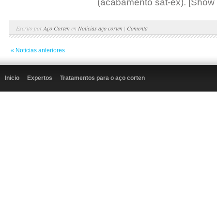
(acabamento sat-ex). [Show 
Escrito por
Aço Corten
en
Noticias aço corten
|
Comenta
« Noticias anteriores
Inicio
Expertos
Tratamentos para o aço corten