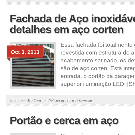
Fachada de Aço inoxidáv
detalhes em aço corten
Essa fachada foi totalmente 
Oct 3, 2013
revestida com estrutura de a
acabamento satinado, os det
são de aço corten. Esta inte
entrada, o portão da garage
superior iluminação LED. [Sh
Escrito por
Aço Corten
en
Noticias aço corten
|
Comenta
Portão e cerca em aço