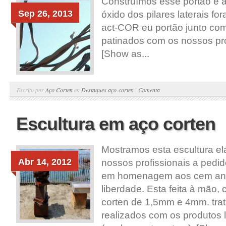
Construímos esse portão e a
Sep 26, 2013
óxido dos pilares laterais f
act-COR eu portão junto com
patinados com os nossos pr
[Show as...
Escrito por
Aço Corten
en
Destaques aço-corten
|
Comenta
Escultura em aço corten
Mostramos esta escultura el
Abr 14, 2012
nossos profissionais a pedi
em homenagem aos cem anos
liberdade. Esta feita à mão
corten de 1,5mm e 4mm. tra
realizados com os produtos l