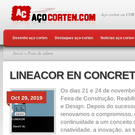
Aço corten ou COR
Desenho aço corten
Destaques aço-corten
Noticias aço corten
Inicio
» Posts de admin
LINEACOR EN CONCRETA
Os dias 21 e 24 de novembr
Oct 29, 2019
Feira de Construção, Reabili
e Design. Depois do sucesso
renovamos o compromisso,
continuidade a um conceito
criatividade, a inovação, as 