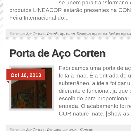
se unem para transformar o 
produtos LINEACOR estarão presentes na CO
Feira Internacional do...
Escrito por
Aço Corten
en
Desenho aço corten
,
Destaques aço-corten
,
Noticias aço co
Porta de Aço Corten
Fabricamos uma porta de aço
Oct 16, 2013
feita à mão. É a entrada de
subterrâneo, a ideia foi dar
diferente e funcional, já que o
escolhido para proporcionar 
entrada. O acabamento foi r
COR nature mate. [Show as..
Escrito por
Aço Corten
en
Destaques aço-corten
|
Comenta